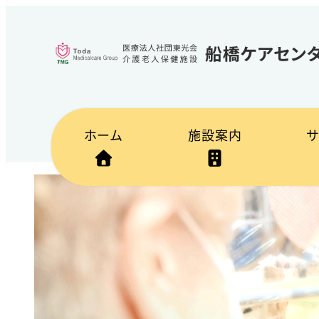
メ
イ
ン
コ
ン
テ
ホーム
施設案内
ン
ツ
へ
移
動