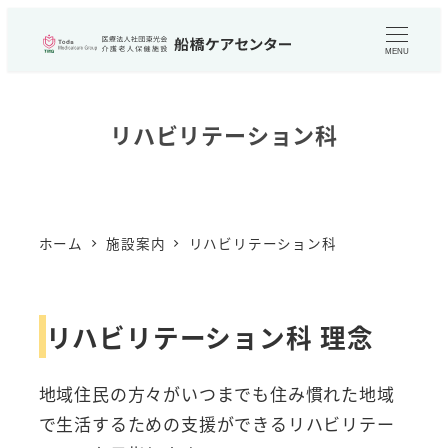
メ
イ
MENU
ン
コ
リハビリテーション科
ン
テ
ン
ツ
ホーム
施設案内
リハビリテーション科
へ
移
動
リハビリテーション科 理念
地域住民の方々がいつまでも住み慣れた地域
で生活するための支援ができるリハビリテー