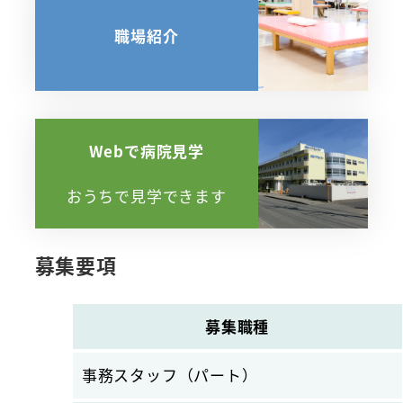
職場紹介
さ
ら
に
Webで病院見学
詳
し
おうちで見学できます
く
さ
ら
募集要項
に
詳
募集職種
し
く
事務スタッフ（パート）