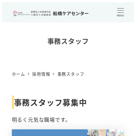
メ
イ
MENU
ン
コ
事務スタッフ
ン
テ
ン
ツ
ホーム
採用情報
事務スタッフ
へ
移
動
事務スタッフ募集中
明るく元気な職場です。